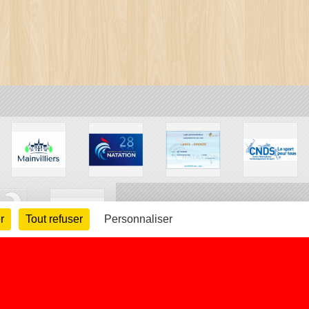
r
Tout refuser
Personnaliser
arte cookies
Gestion des cookies
s légales
Signaler un contenu inapproprié