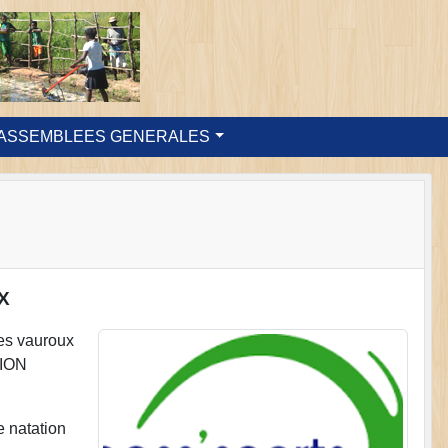
ASSEMBLEES GENERALES
X
es vauroux
TION
e natation