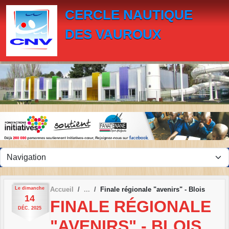
Panneau de gestion des cookies
CERCLE NAUTIQUE
DES VAUROUX
Le
dimanche
Accueil
Finale régionale "avenirs" - Blois
14
FINALE RÉGIONALE
DÉC.
2025
"AVENIRS" - BLOIS