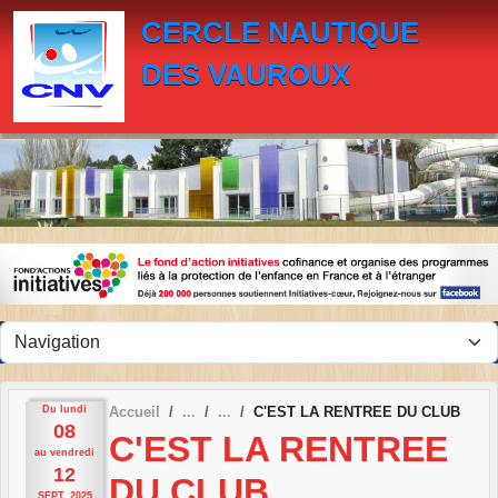
Panneau de gestion des cookies
CERCLE NAUTIQUE
DES VAUROUX
Du
lundi
Accueil
C'EST LA RENTREE DU CLUB
08
C'EST LA RENTREE
au
vendredi
12
DU CLUB
SEPT.
2025