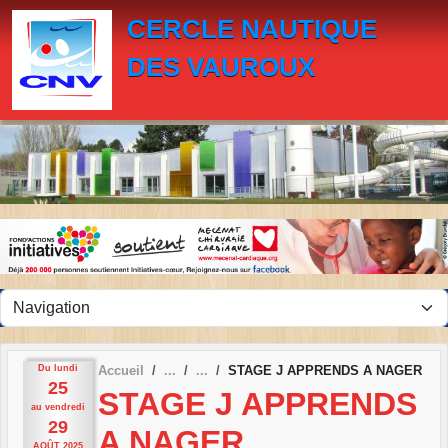
Panneau de gestion des cookies
CERCLE NAUTIQUE
DES VAUROUX
Du
lundi
Accueil
STAGE J APPRENDS A NAGER
25
STAGE J APPRENDS
au
vendredi
29
A NAGER
AOÛT
2025