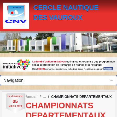
Panneau de gestion des cookies
CERCLE NAUTIQUE
DES VAUROUX
Le
dimanche
Accueil
CHAMPIONNATS DEPARTEMENTAUX
05
CHAMPIONNATS
MARS
2023
DEPARTEMENTAUX