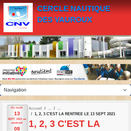
Panneau de gestion des cookies
CERCLE NAUTIQUE
DES VAUROUX
Du
lundi
Accueil
13
1, 2, 3 C'EST LA RENTREE LE 13 SEPT 2021
SEPT.
2021
au
1, 2, 3 C'EST LA
vendredi
08