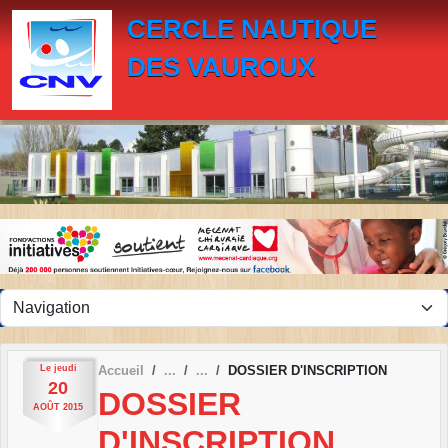
Panneau de gestion des cookies
CERCLE NAUTIQUE
DES VAUROUX
Le
jeudi
Accueil
DOSSIER D'INSCRIPTION
20
DOSSIER
AOÛT
2015
D'INSCRIPTION