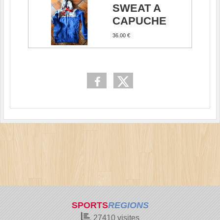
SWEAT A
CAPUCHE
36.00 €
SPORTS
REGIONS
27410
visites