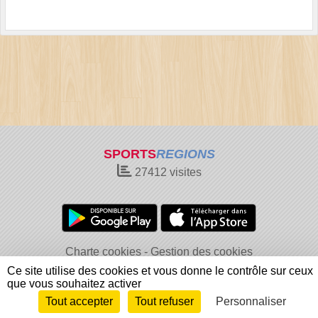
SPORTS
REGIONS
27412
visites
Charte cookies
Gestion des cookies
Informations légales
Signaler un contenu inapproprié
Ce site utilise des cookies et vous donne le contrôle sur ceux
que vous souhaitez activer
Tout accepter
Tout refuser
Personnaliser
Envie de participer ?
Connexion