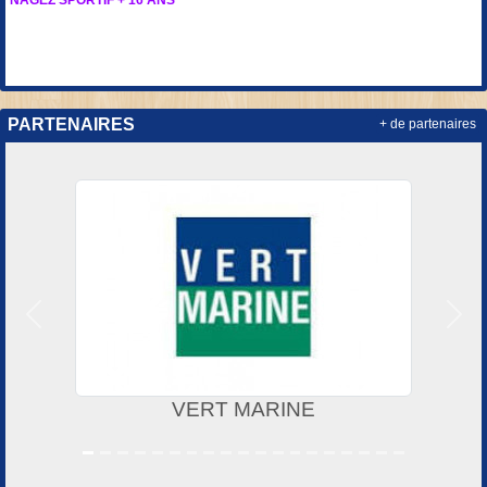
PARTENAIRES
+ de partenaires
Précedent
Suiv
VERT MARINE